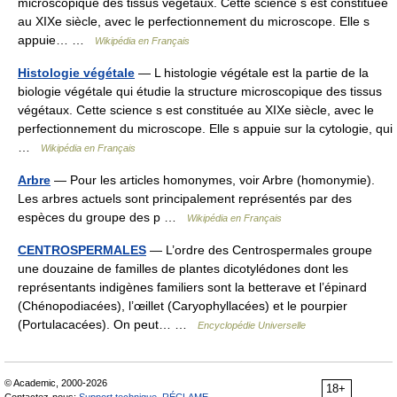
microscopique des tissus végétaux. Cette science s est constituée
au XIXe siècle, avec le perfectionnement du microscope. Elle s
appuie… …
Wikipédia en Français
Histologie végétale
— L histologie végétale est la partie de la
biologie végétale qui étudie la structure microscopique des tissus
végétaux. Cette science s est constituée au XIXe siècle, avec le
perfectionnement du microscope. Elle s appuie sur la cytologie, qui
…
Wikipédia en Français
Arbre
— Pour les articles homonymes, voir Arbre (homonymie).
Les arbres actuels sont principalement représentés par des
espèces du groupe des p …
Wikipédia en Français
CENTROSPERMALES
— L’ordre des Centrospermales groupe
une douzaine de familles de plantes dicotylédones dont les
représentants indigènes familiers sont la betterave et l’épinard
(Chénopodiacées), l’œillet (Caryophyllacées) et le pourpier
(Portulacacées). On peut… …
Encyclopédie Universelle
© Academic, 2000-2026
18+