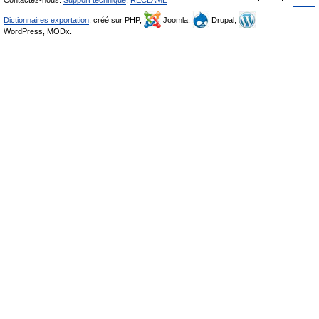
Contactez-nous:
Support technique
,
RÉCLAME
Dictionnaires exportation
, créé sur PHP,
Joomla,
Drupal,
WordPress, MODx.