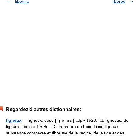
libérine
libérée
Regardez d'autres dictionnaires:
ligneux
— ligneux, euse [ liɲø, øz ] adj. • 1528; lat. lignosus, de
lignum « bois » 1 ♦ Bot. De la nature du bois. Tissu ligneux :
substance compacte et fibreuse de la racine, de la tige et des