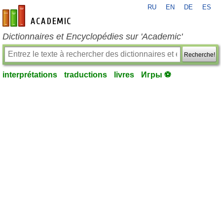
RU
EN
DE
ES
fr-academic.com
Dictionnaires et Encyclopédies sur 'Academic'
Recherche!
interprétations
traductions
livres
Игры ⚽